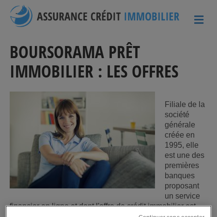
ME
BOURSORAMA PRÊT
IMMOBILIER : LES OFFRES
Filiale de la
société
générale
créée en
1995, elle
est une des
premières
banques
proposant
un service
financier en ligne et dont l'offre de crédit immobilier est
devenue particulièrement attractive. Les taux de prêt fixes