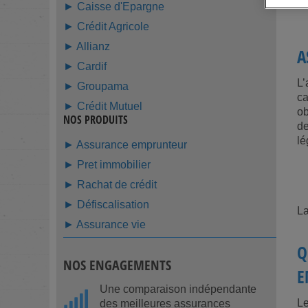
► Caisse d'Epargne
► Crédit Agricole
► Allianz
A
► Cardif
L’
► Groupama
ca
► Crédit Mutuel
ob
NOS PRODUITS
de
lé
► Assurance emprunteur
► Pret immobilier
► Rachat de crédit
► Défiscalisation
L
► Assurance vie
Q
NOS ENGAGEMENTS
E
Une comparaison indépendante
Le
des meilleures assurances