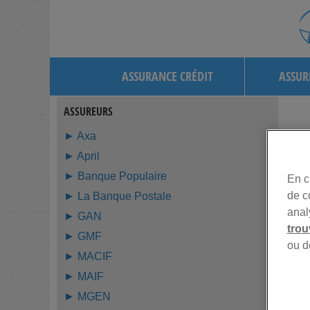
ASSURANCE CRÉDIT
ASSUR
ASSUREURS
► Axa
► April
► Banque Populaire
En c
de c
► La Banque Postale
anal
► GAN
trou
► GMF
ou d
► MACIF
► MAIF
► MGEN