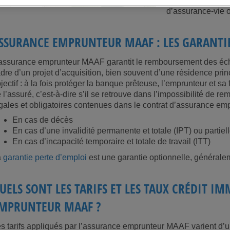
assurances différ
d’assurance-vie o
SSURANCE EMPRUNTEUR MAAF : LES GARANTIE
assurance emprunteur MAAF garantit le remboursement des éché
dre d’un projet d’acquisition, bien souvent d’une résidence pri
jectif : à la fois protéger la banque prêteuse, l’emprunteur et sa
 l’assuré, c’est-à-dire s’il se retrouve dans l’impossibilité de r
gales et obligatoires contenues dans le contrat d’assurance e
En cas de décès
En cas d’une invalidité permanente et totale (IPT) ou partiel
En cas d’incapacité temporaire et totale de travail (ITT)
a
garantie perte d’emploi
est une garantie optionnelle, généralem
UELS SONT LES TARIFS ET LES TAUX CRÉDIT I
MPRUNTEUR MAAF ?
s tarifs appliqués par l’assurance emprunteur MAAF varient d’un