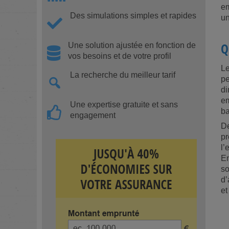
em
Des simulations simples et rapides
u
Q
Une solution ajustée en fonction de
vos besoins et de votre profil
Le
La recherche du meilleur tarif
pe
di
em
Une expertise gratuite et sans
ba
engagement
De
pr
l’
En
so
d’
et