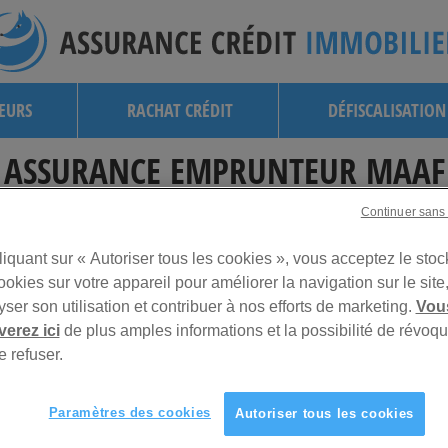
EURS
RACHAT CRÉDIT
DÉFISCALISATION
ASSURANCE EMPRUNTEUR MAAF 
DIMINUE AVEC LE TEMPS !
Continuer sans
liquant sur « Autoriser tous les cookies », vous acceptez le sto
La Mutuelle Assu
appelée la MAAAF
ookies sur votre appareil pour améliorer la navigation sur le site
donner la possibi
yser son utilisation et contribuer à nos efforts de marketing.
Vou
dans un esprit de
verez ici
de plus amples informations et la possibilité de révoqu
MAAF Assurances 
e refuser.
de l’épargne, du 
Ses services dés
professions libéra
Paramètres des cookies
Autoriser tous les cookies
salariés, ainsi q