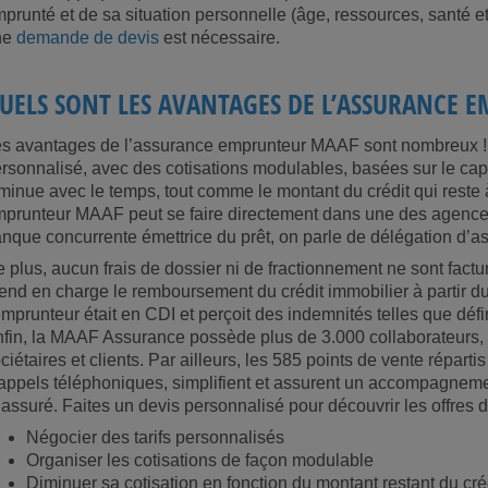
prunté et de sa situation personnelle (âge, ressources, santé etc
ne
demande de devis
est nécessaire.
UELS SONT LES AVANTAGES DE L’ASSURANCE 
s avantages de l’assurance emprunteur MAAF sont nombreux ! E
rsonnalisé, avec des cotisations modulables, basées sur le capit
minue avec le temps, tout comme le montant du crédit qui reste 
prunteur MAAF peut se faire directement dans une des agences
nque concurrente émettrice du prêt, on parle de délégation d’a
 plus, aucun frais de dossier ni de fractionnement ne sont factur
end en charge le remboursement du crédit immobilier à partir du
emprunteur était en CDI et perçoit des indemnités telles que défin
fin, la MAAF Assurance possède plus de 3.000 collaborateurs, qu
ciétaires et clients. Par ailleurs, les 585 points de vente répart
appels téléphoniques, simplifient et assurent un accompagneme
 assuré. Faites un devis personnalisé pour découvrir les offre
Négocier des tarifs personnalisés
Organiser les cotisations de façon modulable
Diminuer sa cotisation en fonction du montant restant du cré