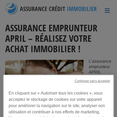
ME
ASSURANCE EMPRUNTEUR
APRIL – RÉALISEZ VOTRE
ACHAT IMMOBILIER !
L’assurance
emprunteur
APRIL
s’adresse à
Continuer sans accepter
la fois aux
particuliers
En cliquant sur « Autoriser tous les cookies », vous
de 18 à 80
acceptez le stockage de cookies sur votre appareil
ans et aux
gros
pour améliorer la navigation sur le site, analyser son
investisseur
utilisation et contribuer à nos efforts de marketing.
s souhaitant