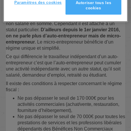
Paramètres des cookies
Autoriser tous les
d’indépend
cookies
ant, un
travailleur
non salarié en somme. Cependant il est attaché à un
statut particulier.
D’ailleurs depuis le 1er janvier 2016,
on ne parle plus d’auto-entrepreneur mais de micro-
entrepreneur
. Le micro-entrepreneur bénéficie d’un
régime unique et simplifié.
Ce qui différencie le travailleur indépendant d’un auto-
entrepreneur c’est que l’auto-entrepreneur peut cumuler
une activité indépendante avec un autre statut, qu’il soit
salarié, demandeur d’emploi, retraité ou étudiant.
Il existe des conditions à respecter concernant le régime
fiscal :
Ne pas dépasser le seuil de 170 000€ pour les
activités commerciales (achat/vente, restauration,
fourniture d’hébergement),
Ne pas dépasser le seuil de 70 000€ pour toutes les
prestations de services et les professions libérales
dépendants des Bénéfices Non Commerciaux