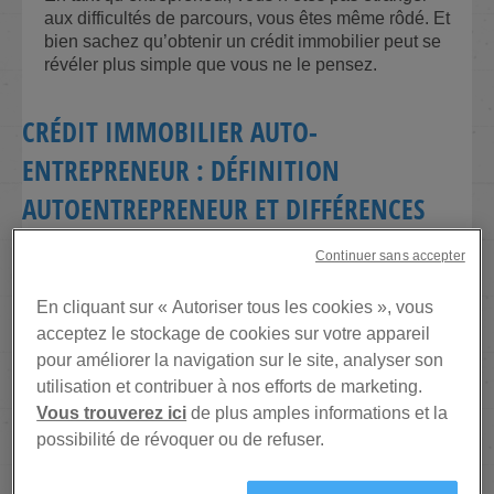
aux difficultés de parcours, vous êtes même rôdé. Et
bien sachez qu’obtenir un crédit immobilier peut se
révéler plus simple que vous ne le pensez.
CRÉDIT IMMOBILIER AUTO-
ENTREPRENEUR : DÉFINITION
AUTOENTREPRENEUR ET DIFFÉRENCES
AVEC UN MICRO-ENTREPRENEUR ET UN
Continuer sans accepter
TRAVAILLEUR INDÉPENDANT ?
En cliquant sur « Autoriser tous les cookies », vous
Le terme
acceptez le stockage de cookies sur votre appareil
auto-
pour améliorer la navigation sur le site, analyser son
entrepreneu
utilisation et contribuer à nos efforts de marketing.
r est
Vous trouverez ici
de plus amples informations et la
souvent
possibilité de révoquer ou de refuser.
confondu
avec le
statut