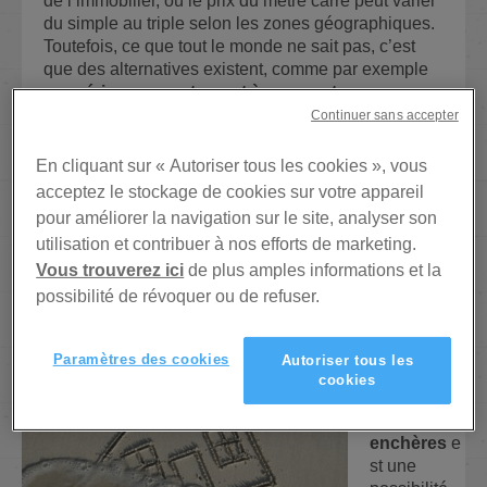
de l’immobilier, où le prix du mètre carré peut varier
du simple au triple selon les zones géographiques.
Toutefois, ce que tout le monde ne sait pas, c’est
que des alternatives existent, comme par exemple
acquérir un appartement à une vente aux
enchères
ou
acheter un bien en location-vente
.
Continuer sans accepter
Une idée saugrenue dites-vous ? Détrompez-vous.
Cela pourrait vous ouvrir les portes d’accès à la
En cliquant sur « Autoriser tous les cookies », vous
propriété, et in fine, de votre appartement tant rêvé !
acceptez le stockage de cookies sur votre appareil
pour améliorer la navigation sur le site, analyser son
COMMENT RÉALISER UN ACHAT
utilisation et contribuer à nos efforts de marketing.
D’APPARTEMENT AUX ENCHÈRES?
Vous trouverez ici
de plus amples informations et la
possibilité de révoquer ou de refuser.
Acheter un
Paramètres des cookies
Autoriser tous les
bien
cookies
immobilier
aux
enchères
e
st une