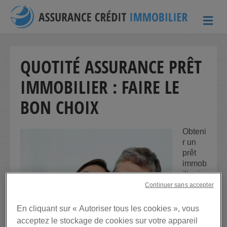
ME
QUOTITÉ ASSURANCE PRÊT
IMMOBILIER : FAIRE LE
BON CHOIX
Obteni
r un
prêt
immob
ilier im
plique
Continuer sans accepter
autom
atique
En cliquant sur « Autoriser tous les cookies », vous
ment
acceptez le stockage de cookies sur votre appareil